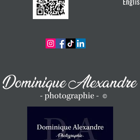
Engli
©