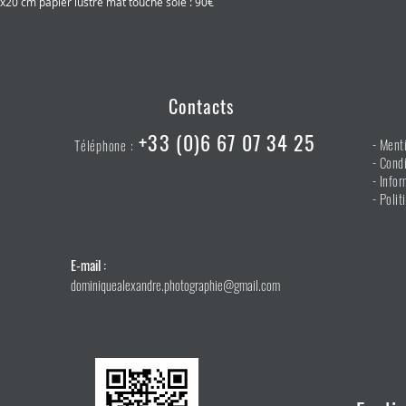
x20 cm papier lustré mat touché soie : 90€
Contacts
+33 (0)6 67 07 34 25
-
Menti
Téléphone :
-
Condi
- Infor
-
Polit
E-mail :
dominiquealexandre.photographie@gmail.com