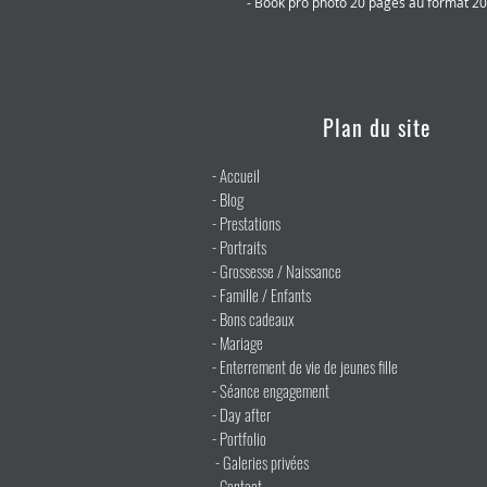
- Book pro photo 20 pages au format 20
Plan du site
-
Accueil
-
Blog
-
Prestations
-
Portraits
-
Grossesse / Naissance
-
Famille / Enfants
- Bons cadeaux
-
Mariage
-
Enterrement de vie de jeunes fille
-
Séance engagement
-
Day after
-
Portfolio
-
Galeries privées
-
Contact